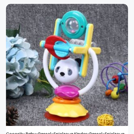
Cocosity Baby-Rassel-Spielzeug,Kinder-Rassel-Spielzeug,Lernspielzeug,Handglocke,Kleinkind-Saugspielzeug