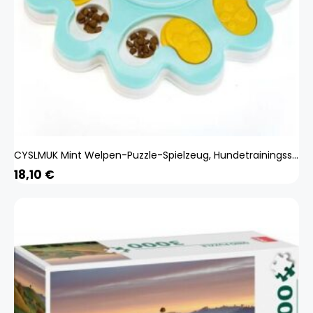
CYSLMUK Mint Welpen-Puzzle-Spielzeug, Hundetrainingsspiel, langsamer Futternapf, Futternapf, Futternapf, Spielzeug, Hundepfote, pädagogisches, langsames
18,10
€