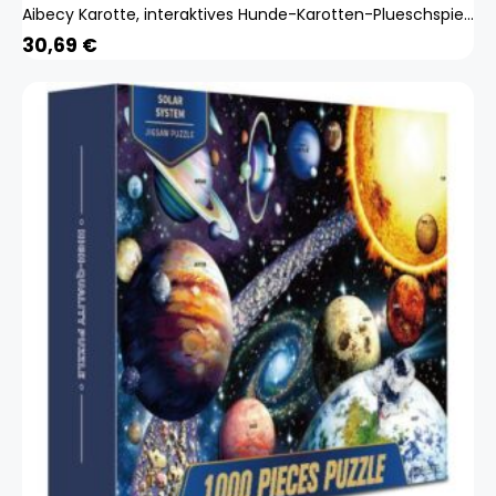
Aibecy Karotte, interaktives Hunde-Karotten-Plueschspielzeug, Bereicherung, Hunde-Schnueffel-Puzzle-Spielzeug, niedliches Karotten-Ernte-Spielzeug, Haustier, interaktives Puzzle, IQ-Spielzeug fuer Hunde und Katzen
30,69
€