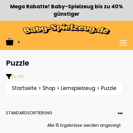
Zum
Mega Rabatte! Baby-Spielzeug bis zu 40%
Inhalt
günstiger
springen
0
Menü
Puzzle
FILTER
Startseite
>
Shop
>
Lernspielzeug
>
Puzzle
Alle 15 Ergebnisse werden angezeigt