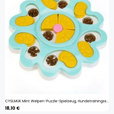
CYSLMUK Mint Welpen-Puzzle-Spielzeug, Hundetrainingsspiel, langsamer Futternapf, Futternapf, Futternapf, Spielzeug, Hundepfote, pädagogisches, langsames
18,10
€