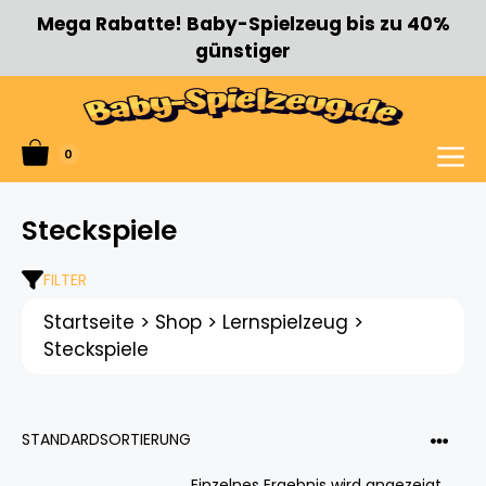
Zum
Mega Rabatte! Baby-Spielzeug bis zu 40%
Inhalt
günstiger
springen
0
Menü
Steckspiele
FILTER
Startseite
>
Shop
>
Lernspielzeug
>
Steckspiele
Einzelnes Ergebnis wird angezeigt