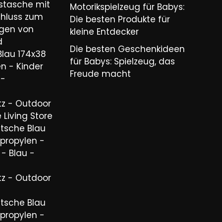
stasche mit
Motorikspielzeug für Babys:
chluss zum
Die besten Produkte für
igen von
kleine Entdecker
d
Die besten Geschenkideen
Blau 174x38
für Babys: Spielzeug, das
n - Kinder
Freude macht
 -
tz - Outdoor
 Living Store
utsche Blau
propylen -
 - Blau -
tz - Outdoor
utsche Blau
propylen -