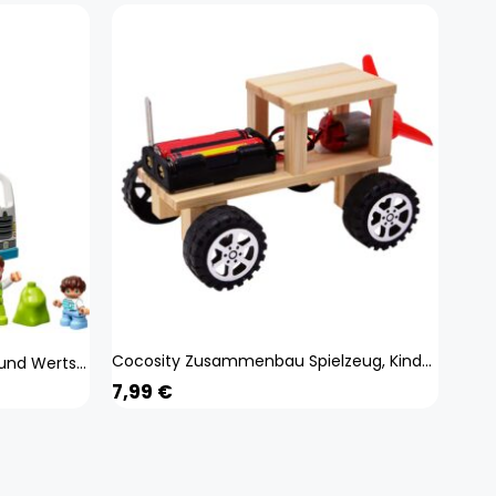
Cocosity Zusammenbau Spielzeug, Kinder Zusammenbau Spielzeug, Lernspielzeug, Bildung Experiment Spielzeug, Experiment Spielzeug
LEGO 10945 DUPLO Müllabfuhr und Wertstoffhof, Müllauto Spielzeug, Lernspielzeug, Kinderspielzeug ab 2 Jahre
7,99
€