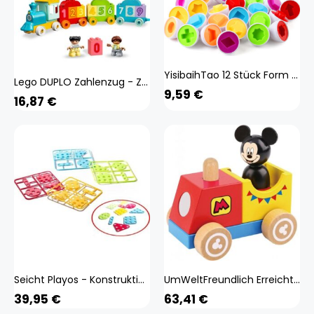
YisibaihTao 12 Stück Form und Farbe Passende Eier Osterei Spielzeug Lernspielzeug für Kinder, Form
Lego DUPLO Zahlenzug - Zählen lernen, Zug Spielzeug, Lernspielzeug für Kinder ab 1, 5 Jahren, Baby Spielzeug für Mädchen und Jungen 10954
9,59
€
16,87
€
Seicht Playos - Konstruktionsspielzeug - 237 Teile - Mit Schraubendreher - Muster - Bauen - Konstruktionsspielzeug - Montessori-Spielzeug - Lernspielzeug - Zusammenbau - Technik - MINT-Spielzeug
UmWeltFreundlich Erreicht mit Farbe auf Wasserbase Solid Qualität für Langfristige Nuttzung Stimt Die Allgemeine entwicklung Mehr als nur Spielzeug! Lernspielzeug ist für die Gesamtentwicklung von wesentlicher Bedeutung. Die Entwicklungsaspekte in dieser
39,95
€
63,41
€