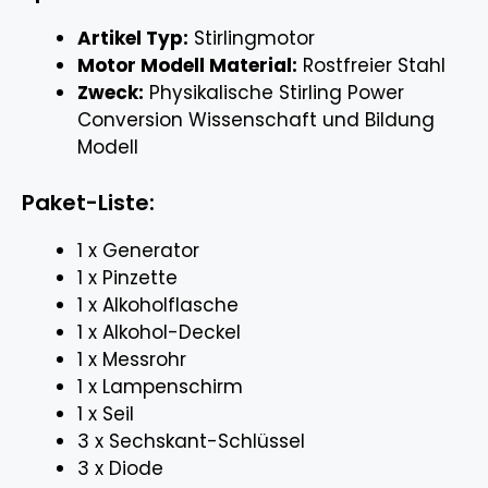
Artikel Typ:
Stirlingmotor
Motor Modell Material:
Rostfreier Stahl
Zweck:
Physikalische Stirling Power
Conversion Wissenschaft und Bildung
Modell
Paket-Liste:
1 x Generator
1 x Pinzette
1 x Alkoholflasche
1 x Alkohol-Deckel
1 x Messrohr
1 x Lampenschirm
1 x Seil
3 x Sechskant-Schlüssel
3 x Diode