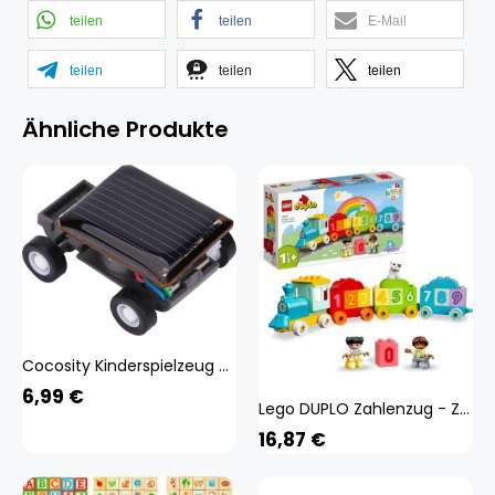
teilen
teilen
E-Mail
teilen
teilen
teilen
Ähnliche Produkte
Cocosity Kinderspielzeug Auto, Solor Auto Spielzeug, Lernspielzeug, Kinderspielzeug, Technologie Spielzeug
6,99
€
Lego DUPLO Zahlenzug - Zählen lernen, Zug Spielzeug, Lernspielzeug für Kinder ab 1, 5 Jahren, Baby Spielzeug für Mädchen und Jungen 10954
16,87
€