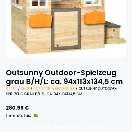
Outsunny Outdoor-Spielzeug
grau B/H/L: ca. 94x113x134,5 cm
START
/
SHOP
/
OUTDOOR & BEWEGUNG
/ OUTSUNNY OUTDOOR-
SPIELZEUG GRAU B/H/L: CA. 94X113X134,5 CM
280,99
€
Lieferstatus:
ZUM SHOP ODER WEITERE ANGEBOTE