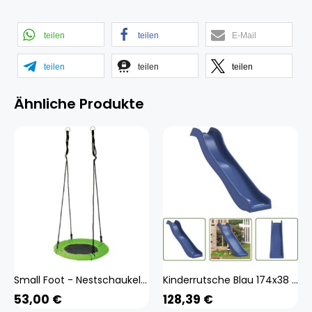
teilen
teilen
E-Mail
teilen
teilen
teilen
Ähnliche Produkte
Small Foot - Nestschaukel Liegewiese 10474 grün Outdoor-Spielzeug
Kinderrutsche Blau 174x38 cm Polypropylen - Kinder Rutsche - Blau - Polypropylen - Gartenspielplatz - Outdoor Spielzeug - The Living Store
53,00
€
128,39
€