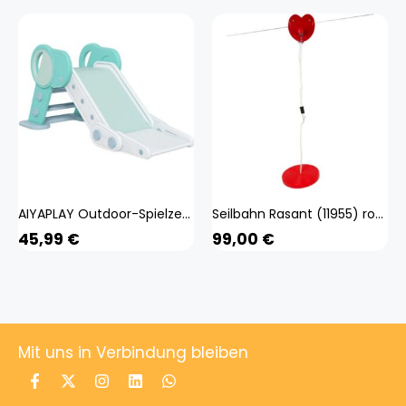
AIYAPLAY Outdoor-Spielzeug grün B/H/L: ca. 53x120x53 cm
Seilbahn Rasant (11955) rot Outdoor-Spielzeug - Small Foot
45,99
€
99,00
€
Mit uns in Verbindung bleiben