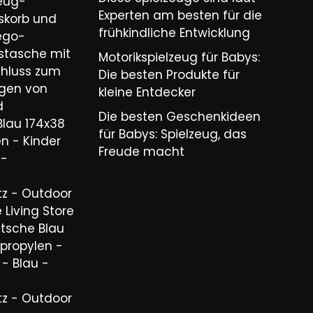
zeug-
Experten am besten für die
skorb und
frühkindliche Entwicklung
ego-
stasche mit
Motorikspielzeug für Babys:
chluss zum
Die besten Produkte für
igen von
kleine Entdecker
d
Die besten Geschenkideen
Blau 174x38
für Babys: Spielzeug, das
n - Kinder
Freude macht
 -
tz - Outdoor
 Living Store
utsche Blau
propylen -
 - Blau -
tz - Outdoor