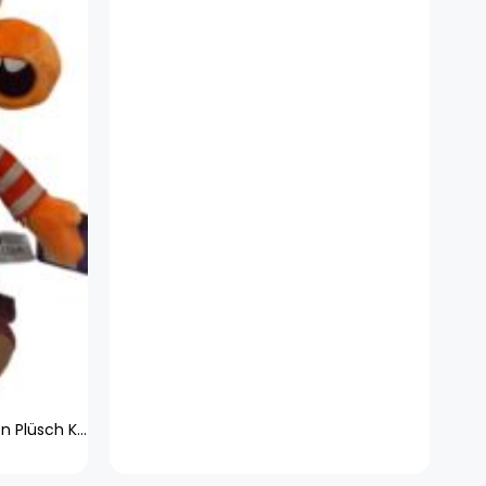
Disney Alles steht kopf 2 Figuren Plüsch Kuscheltier Spielzeug Spiel Plüschtier Zweifel 65456465