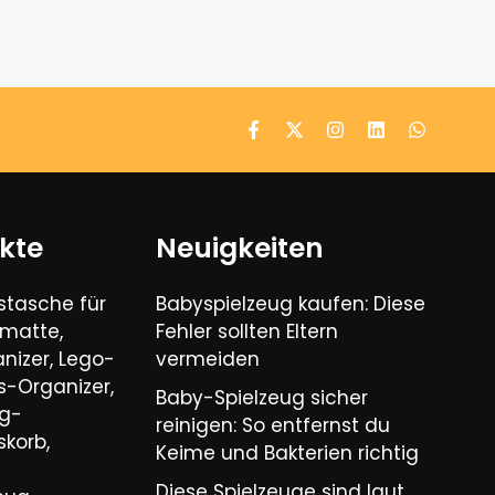
kte
Neuigkeiten
tasche für
Babyspielzeug kaufen: Diese
lmatte,
Fehler sollten Eltern
nizer, Lego-
vermeiden
-Organizer,
Baby-Spielzeug sicher
ug-
reinigen: So entfernst du
korb,
Keime und Bakterien richtig
Diese Spielzeuge sind laut