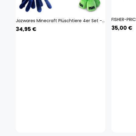
Jazwares Minecraft Plüschtiere 4er Set - Plüsch - Spielzeug - Kuscheltier - Oktopus/Katze/Kriechpflanze/Schwein - ca. 22 cm
35,00
€
34,95
€