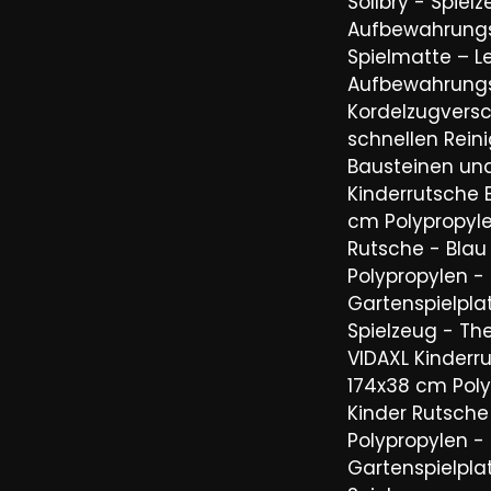
Sollbry - Spiel
Aufbewahrung
Spielmatte – L
Aufbewahrung
Kordelzugvers
schnellen Rein
Bausteinen un
Kinderrutsche 
cm Polypropyle
Rutsche - Blau
Polypropylen -
Gartenspielpla
Spielzeug - The
VIDAXL Kinderr
174x38 cm Poly
Kinder Rutsche
Polypropylen -
Gartenspielpla