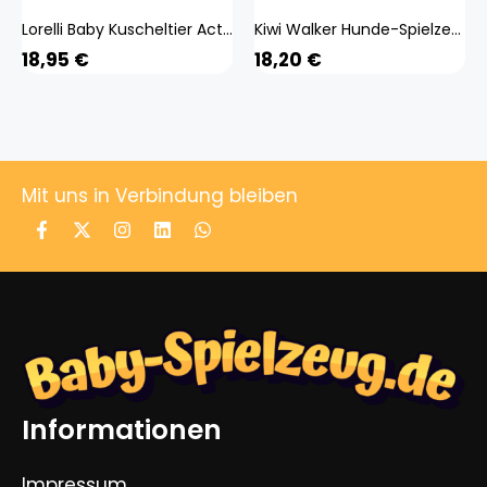
Lorelli Baby Kuscheltier Activitiy Spielzeug Plüsch, Greifling, C-Ring ab Geburt beige
Kiwi Walker Hunde-Spielzeug Ring Orange, M, Ø 17 cm (Kauspielzeug), Hundespielzeug
18,95
€
18,20
€
Mit uns in Verbindung bleiben
Informationen
Impressum