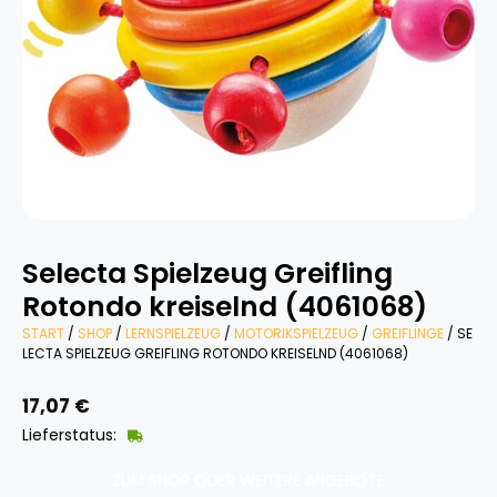
Selecta Spielzeug Greifling
Rotondo kreiselnd (4061068)
START
/
SHOP
/
LERNSPIELZEUG
/
MOTORIKSPIELZEUG
/
GREIFLINGE
/ SE
LECTA SPIELZEUG GREIFLING ROTONDO KREISELND (4061068)
17,07
€
Lieferstatus:
ZUM SHOP ODER WEITERE ANGEBOTE