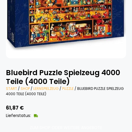
Bluebird Puzzle Spielzeug 4000
Teile (4000 Teile)
START
/
SHOP
/
LERNSPIELZEUG
/
PUZZLE
/ BLUEBIRD PUZZLE SPIELZEUG
4000 TEILE (4000 TEILE)
61,87
€
Lieferstatus:
ZUM SHOP ODER WEITERE ANGEBOTE