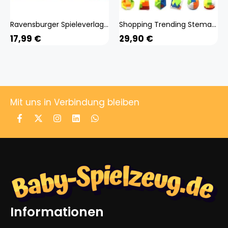
Ravensburger Spieleverlag Puzzle »Spielzeug von damals«
Shopping Trending Stemap Weihnachten Countdown Kalender mit Denkrtseln Geschenke Puzzle Spielzeug Advent fr Kinder und Erwachsene
17,99
€
29,90
€
Mit uns in Verbindung bleiben
Informationen