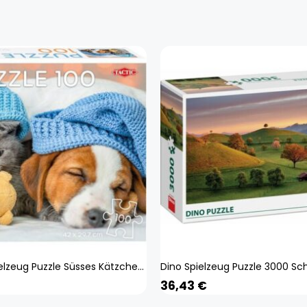
Selecta Spielzeug Puzzle Süsses Kätzchen und schläfriger Hund, 100 Teile. (100 Teile) (59232)
36,43
€