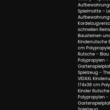
Aufbewahrung
Spielmatte – L
Aufbewahrung
Kordelzugvers
schnellen Rein
Bausteinen un
Kinderrutsche 
cm Polypropyle
Rutsche - Blau
Polypropylen -
Gartenspielpla
Spielzeug - The
VIDAXL Kinderr
174x38 cm Poly
Kinder Rutsche
Polypropylen -
Gartenspielpla
Spielzeug