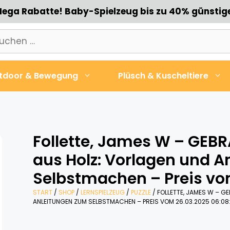
ega Rabatte! Baby-Spielzeug bis zu 40% günstig
chen
h:
tdoor & Bewegung
Plüsch & Kuscheltiere
Follette, James W – GEB
aus Holz: Vorlagen und 
Selbstmachen – Preis vo
START
/
SHOP
/
LERNSPIELZEUG
/
PUZZLE
/ FOLLETTE, JAMES W – G
ANLEITUNGEN ZUM SELBSTMACHEN – PREIS VOM 26.03.2025 06:08