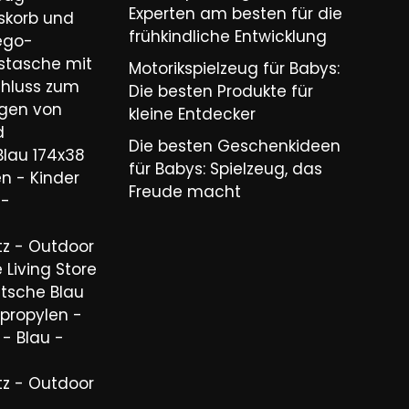
Experten am besten für die
skorb und
frühkindliche Entwicklung
ego-
stasche mit
Motorikspielzeug für Babys:
chluss zum
Die besten Produkte für
igen von
kleine Entdecker
d
Die besten Geschenkideen
Blau 174x38
für Babys: Spielzeug, das
n - Kinder
Freude macht
 -
tz - Outdoor
 Living Store
utsche Blau
propylen -
 - Blau -
tz - Outdoor