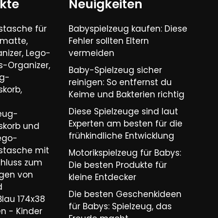
kte
Neuigkeiten
tasche für
Babyspielzeug kaufen: Diese
lmatte,
Fehler sollten Eltern
nizer, Lego-
vermeiden
-Organizer,
Baby-Spielzeug sicher
ug-
reinigen: So entfernst du
korb,
Keime und Bakterien richtig
Diese Spielzeuge sind laut
zeug-
Experten am besten für die
skorb und
frühkindliche Entwicklung
ego-
stasche mit
Motorikspielzeug für Babys:
chluss zum
Die besten Produkte für
igen von
kleine Entdecker
d
Die besten Geschenkideen
Blau 174x38
für Babys: Spielzeug, das
n - Kinder