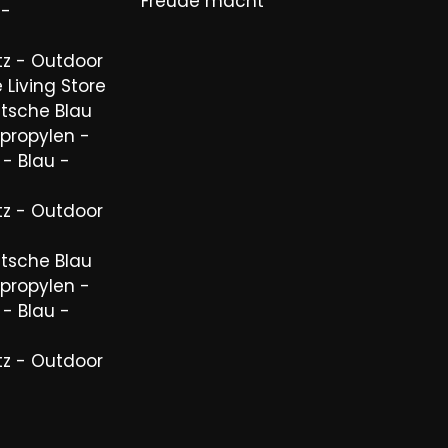
Freude macht
 -
tz - Outdoor
 Living Store
utsche Blau
propylen -
 - Blau -
tz - Outdoor
utsche Blau
propylen -
 - Blau -
tz - Outdoor