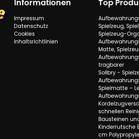
Informationen
Top Produ
Impressum
Aufbewahrungs
Datenschutz
Spielzeug, Spie
Cookies
Spielzeug-Orga
Inhaltsrichtlinien
Aufbewahrungs
Matte, Spielze
Aufbewahrungs
tragbarer
Sollbry - Spiel
Aufbewahrung
Spielmatte – L
Aufbewahrung
Kordelzugvers
schnellen Rein
Bausteinen un
Kinderrutsche 
cm Polypropyle