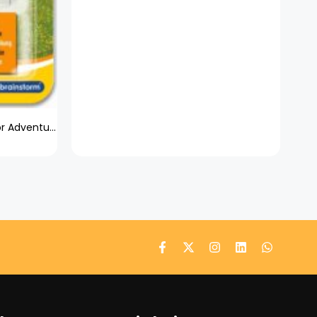
Brainstorm Spielzeug - Outdoor Adventure Kompass 362021