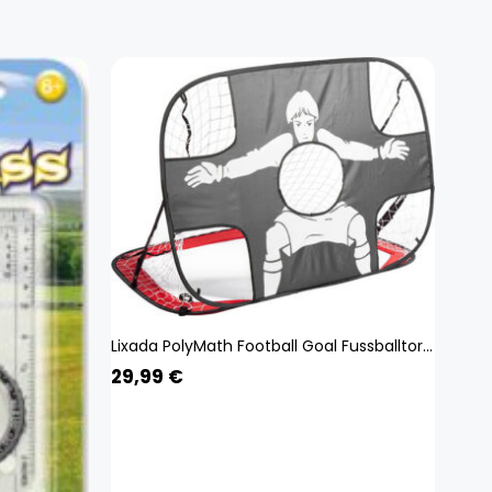
Lixada PolyMath Football Goal Fussballtor, Pop Up Portable Spielzeug Goal Frame Outdoor Folding Training Shooting Target Net Football Goal
29,99
€