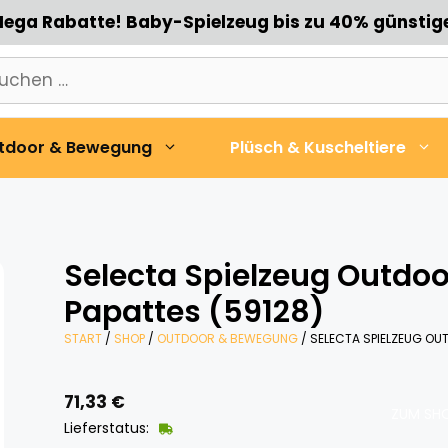
ega Rabatte! Baby-Spielzeug bis zu 40% günstig
chen
h:
tdoor & Bewegung
Plüsch & Kuscheltiere
Selecta Spielzeug Outdoo
Papattes (59128)
START
/
SHOP
/
OUTDOOR & BEWEGUNG
/ SELECTA SPIELZEUG OUT
71,33
€
ZUM SHO
Lieferstatus: