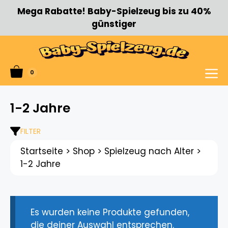
Zum
Mega Rabatte! Baby-Spielzeug bis zu 40%
Inhalt
günstiger
springen
0
Menü
1-2 Jahre
FILTER
Startseite
>
Shop
>
Spielzeug nach Alter
>
1-2 Jahre
Es wurden keine Produkte gefunden,
die deiner Auswahl entsprechen.