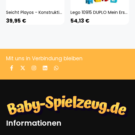
Seicht Playos - Konstruktionsspielzeug - 237 Teile - Mit Schraubendreher - Muster - Bauen - Konstruktionsspielzeug - Montessori-Spielzeug - Lernspielzeug - Zusammenbau - Technik - MINT-Spielzeug
Lego 10915 DUPLO Mein Erster ABC-Lastwagen, Alphabet-Spielzeug, Lernspielzeug für Kleinkinder ab 1,5 Jahren, Buchstaben Lernen, Kinderspielzeug
39,95
€
54,13
€
Mit uns in Verbindung bleiben
Informationen