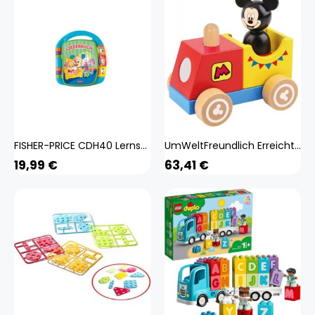
FISHER-PRICE CDH40 Lernspaß Liederbuch (blau), Baby-Spielzeug mit Musik, Lernspielzeug
UmWeltFreundlich Erreicht mit Farbe auf Wasserbase Solid Qualität für Langfristige Nuttzung Stimt Die Allgemeine entwicklung Mehr als nur Spielzeug! Lernspielzeug ist für die Gesamtentwicklung von wesentlicher Bedeutung. Die Entwicklungsaspekte in dieser
19,99
€
63,41
€