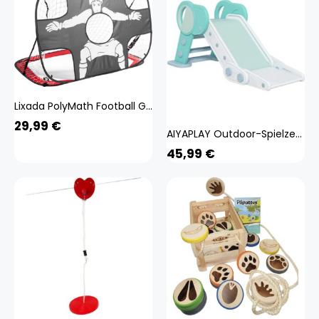
Lixada PolyMath Football Goal Fussballtor, Pop Up Portable Spielzeug Goal Frame Outdoor Folding Training Shooting Target Net Football Goal
29,99
€
AIYAPLAY Outdoor-Spielzeug grün B/H/L: ca. 53x120x53 cm
45,99
€