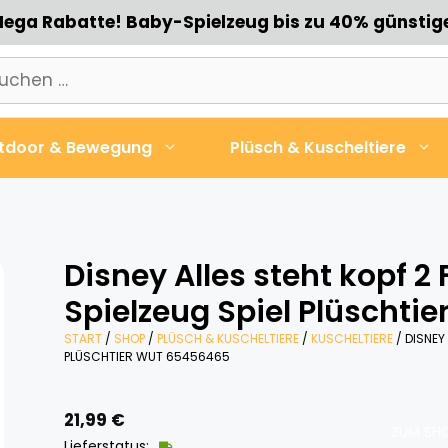
ega Rabatte! Baby-Spielzeug bis zu 40% günstig
chen
h:
tdoor & Bewegung
Plüsch & Kuscheltiere
Disney Alles steht kopf 2
Spielzeug Spiel Plüschti
START
/
SHOP
/
PLÜSCH & KUSCHELTIERE
/
KUSCHELTIERE
/ DISNEY
PLÜSCHTIER WUT 65456465
21,99
€
ZUM SHO
Lieferstatus: