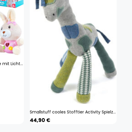
MalPlay Interaktiver Plüschhase mit Lichtern und Musik, Plüschtier Spielzeug, Kuscheltier Hase, für Kinder ab 6 Monaten
Smallstuff cooles Stofftier Activity Spielzeug Giraffe Kuscheltier mit sensorischen Aktivitäten Rassel Größe 38 cm
44,90
€