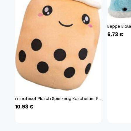
6,73
€
minutesof Plüsch Spielzeug Kuscheltier Plüsch Puppen/Spaß Plüsch Puppen, Bubble Tea Plüschtier Gefüllter Milchtee Stoffpuppe Teetasse Kissen Kissen Kinderspielzeug Geburtstagsgeschenk Kau-mu-05558
10,93
€