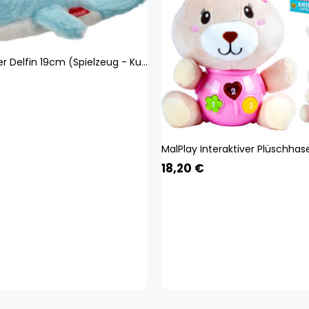
Beppe Blauer Delfin 19cm (Spielzeug - Kuscheltiere) 13908
18,20
€