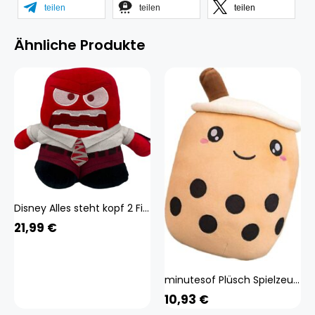
teilen
teilen
teilen
Ähnliche Produkte
Disney Alles steht kopf 2 Figuren Plüsch Kuscheltier Spielzeug Spiel Plüschtier Wut 65456465
21,99
€
minutesof Plüsch Spielzeug Kuscheltier Plüsch Puppen/Spaß Plüsch Puppen, Bubble Tea Plüschtier Gefüllter Milchtee Stoffpuppe Teetasse Kissen Kissen Kinderspielzeug Geburtstagsgeschenk Kau-mu-05558
10,93
€