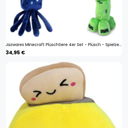
Jazwares Minecraft Plüschtiere 4er Set - Plüsch - Spielzeug - Kuscheltier - Oktopus/Katze/Kriechpflanze/Schwein - ca. 22 cm
34,95
€