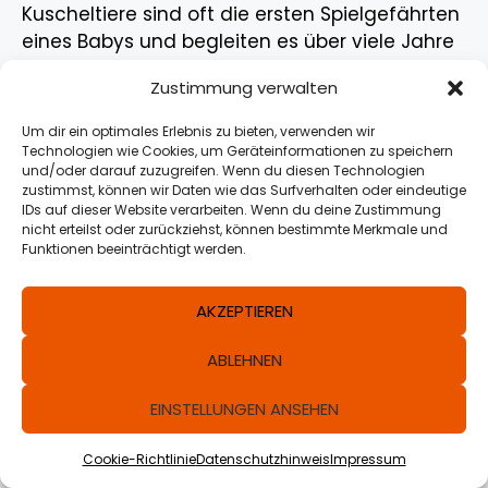
Kuscheltiere sind oft die ersten Spielgefährten
eines Babys und begleiten es über viele Jahre
hinweg. Sie spenden Trost, helfen beim
Zustimmung verwalten
Einschlafen und werden schnell zu einem
treuen Freund. In unserem Onlineshop finden
Um dir ein optimales Erlebnis zu bieten, verwenden wir
Sie eine große Auswahl an hochwertigen
Technologien wie Cookies, um Geräteinformationen zu speichern
und/oder darauf zuzugreifen. Wenn du diesen Technologien
Kuscheltieren, die nicht nur niedlich aussehen,
zustimmst, können wir Daten wie das Surfverhalten oder eindeutige
sondern auch höchste Sicherheitsstandards
IDs auf dieser Website verarbeiten. Wenn du deine Zustimmung
erfüllen. Wenn Sie ein Kuscheltier online
nicht erteilst oder zurückziehst, können bestimmte Merkmale und
Funktionen beeinträchtigt werden.
kaufen, sollten Sie darauf achten, dass es
schadstofffrei, weich und gut verarbeitet ist –
AKZEPTIEREN
schließlich wird es oft gekuschelt, getragen
und geliebt.
ABLEHNEN
Produkt zum
Warum Kuscheltiere für Babys so
EINSTELLUNGEN ANSEHEN
Warenkorb
wichtig sind
ZUR KASSE
hinzugefügt.
0 Artikel -
0,00
€
Cookie-Richtlinie
Datenschutzhinweis
Impressum
Kuscheltiere spielen eine entscheidende Rolle