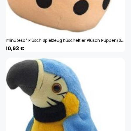
minutesof Plüsch Spielzeug Kuscheltier Plüsch Puppen/Spaß Plüsch Puppen, Bubble Tea Plüschtier Gefüllter Milchtee Stoffpuppe Teetasse Kissen Kissen Kinderspielzeug Geburtstagsgeschenk Kau-mu-05558
10,93
€