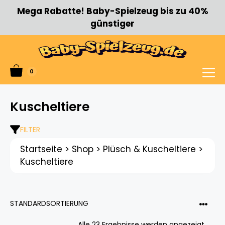
Zum
Mega Rabatte! Baby-Spielzeug bis zu 40%
Inhalt
günstiger
springen
0
Menü
Kuscheltiere
FILTER
Startseite
>
Shop
>
Plüsch & Kuscheltiere
>
Kuscheltiere
Alle 23 Ergebnisse werden angezeigt